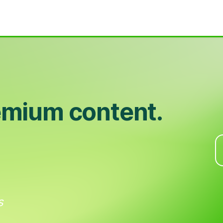
emium content.
s