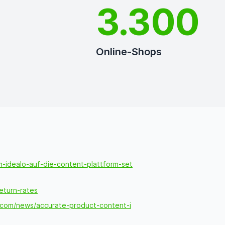
4.783
Online-Shops
idealo-auf-die-content-plattform-set
eturn-rates
s.com/news/accurate-product-content-i