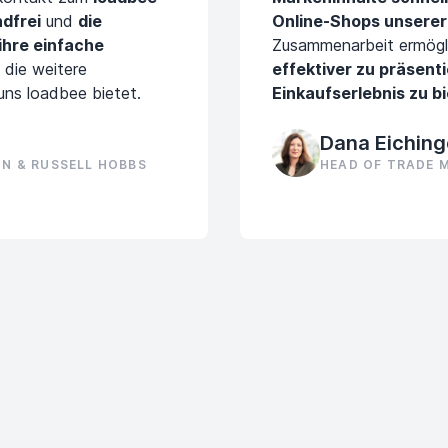
dfrei
und
die
Online-Shops unserer 
ihre einfache
Zusammenarbeit ermögl
 die weitere
effektiver zu präsent
uns loadbee bietet.
Einkaufserlebnis zu bi
Dana Eiching
N & RUSSELL HOBBS
HEAD OF TRADE 