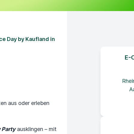
e Day by Kaufland in
E-
Rhei
A
ten aus oder erleben
 Party
ausklingen – mit