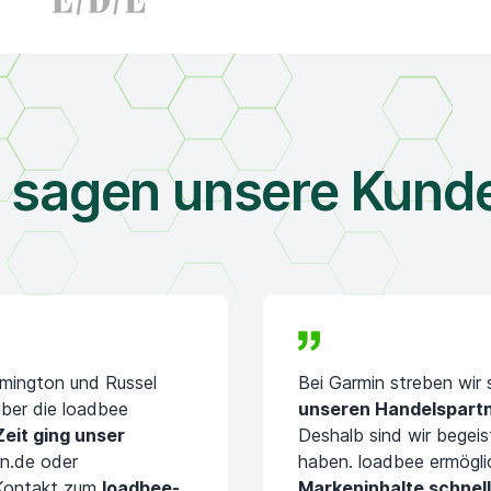
 sagen unsere Kund
emington und Russel
Bei Garmin streben wir
ber die loadbee
unseren Handelspartne
Zeit ging unser
Deshalb sind wir begeis
n.de oder
haben. loadbee ermögli
 Kontakt zum
loadbee-
Markeninhalte schnell