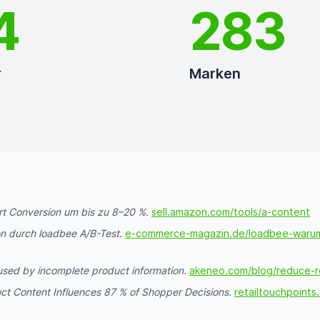
8
400
r
Marken
t Conversion um bis zu 8–20 %.
sell.amazon.com/tools/a-content
n durch loadbee A/B-Test.
e-commerce-magazin.de/loadbee-warum-
used by incomplete product information.
akeneo.com/blog/reduce-r
ct Content Influences 87 % of Shopper Decisions.
retailtouchpoint