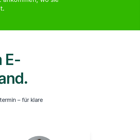
t.
 E-
and.
ermin – für klare