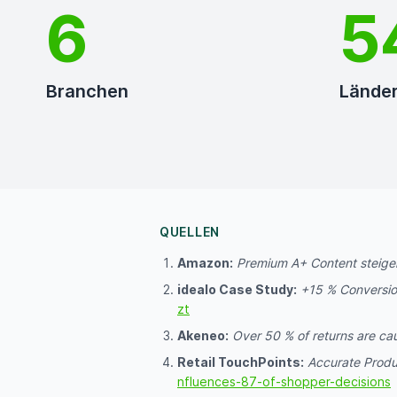
9
7
Branchen
Lände
QUELLEN
Amazon:
Premium A+ Content steiger
idealo Case Study:
+15 % Conversio
zt
Akeneo:
Over 50 % of returns are ca
Retail TouchPoints:
Accurate Produ
nfluences-87-of-shopper-decisions