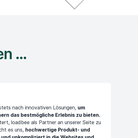
en …
 stets nach innovativen Lösungen,
um
loa
rn das bestmögliche Erlebnis zu bieten.
Pro
tert, loadbee als Partner an unserer Seite zu
au
cht es uns,
hochwertige Produkt- und
qua
 und unkompliziert in die Websites und
Dev