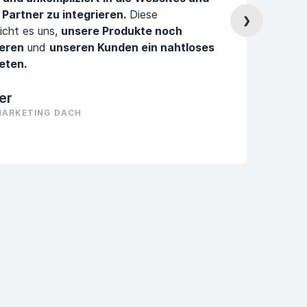
Partner zu integrieren.
Diese
hö
❯
icht es uns,
unsere Produkte noch
ef
ieren
und
unseren Kunden ein nahtloses
ef
eten.
zei
Ma
er
MARKETING DACH