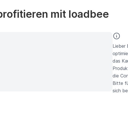
rofitieren mit loadbee
Lieber 
optimie
das Kau
Produkt
die Con
Bitte f
sich be